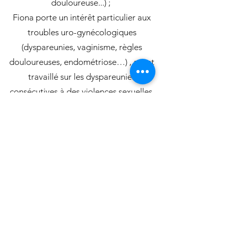
douloureuse...) ;
Fiona porte un intérêt particulier aux
troubles uro-gynécologiques
(dyspareunies, vaginisme, règles
douloureuses, endométriose…) , ayant
travaillé sur les dyspareunies
consécutives à des violences sexuelles.
Elle s’intéresse également aux
problématiques fonctionnelles dans les
troubles de la fertilité et de la femme
enceinte, en période pré et post-natale,
ainsi qu’à la prise en charge pédiatrique
(bébés, enfants, adolescents).
Fiona vous reçoit au pôle Chéret chaque
mercredi impaire, jeudi matin et samedi